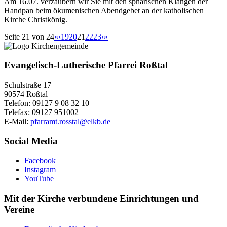
Am 16.07. verzaubern wir Sie mit den sphärischen Klängen der
Handpan beim ökumenischen Abendgebet an der katholischen
Kirche Christkönig.
Seite 21 von 24
«
‹
19
20
21
22
23
›
»
Evangelisch-Lutherische Pfarrei Roßtal
Schulstraße 17
90574 Roßtal
Telefon: 09127 9 08 32 10
Telefax: 09127 951002
E-Mail:
pfarramt.rosstal@elkb.de
Social Media
Facebook
Instagram
YouTube
Mit der Kirche verbundene Einrichtungen und
Vereine