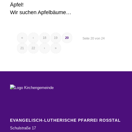
Äpfel!
Wir suchen Apfelbäume…
«
‹
18
19
20
Seite 20 von 24
21
22
›
»
EVANGELISCH-LUTHERISCHE PFARREI ROSSTAL
Schulstraße 17