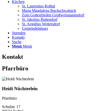
Kirchen
St. Laurentius Roßtal
Maria Magdalena Buchschwabach
Zum Gottesfrieden Großweismannsdorf
St. Jakobus Buttendorf
St. Aegidius Weitersdorf
Gemeindehäuser
Spenden
Kontakt
Suche
Menü
Menü
Kontakt
Pfarrbüro
Heidi Nüchterlein
Pfarrbüro
Schulstr. 17