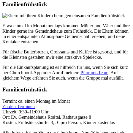
Familienfrühstück
Etwa einmal im Monat montags kommen Mütter und Väter und ihre
Kinder gerne ins Gemeindehaus zum Frühstück. Die Eltern können
in einer entspannten Atmosphäre Gemeinschaft erleben, und neue
Kontakte entstehen.
Für frische Butterbrezen, Croissants und Kaffee ist gesorgt, und für
die Kleinsten gestalten nwir eine attraktive Spielecke.
Für die Einkaufsplanung ist es hilfreich für uns, wenn Sie sich kurz
per Churchpool-App oder Anruf melden:
Pfarramt-Team
. Auf
gleichem Wege erfahren Sie auch, wenn die Gruppe mal ausfällt.
Familienfrühstück
Termin: ca. einen Montag im Monat
Zu den Terminen
Uhrzeit: 9:30–11:00 Uhr
Ort: Ev. Gemeindehaus Roßtal, Rathausgasse 8
Kosten: Frühstücksbuffet 3,- € pro Person, Kinder kostenlos
Alle Infos erhalten Sie in der Churchpool-App (Kirchengemeinde