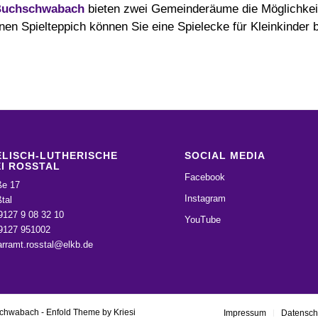
uchschwabach
bieten zwei Gemeinderäume die Möglichkeit,
en Spielteppich können Sie eine Spielecke für Kleinkinder be
LISCH-LUTHERISCHE
SOCIAL MEDIA
I ROSSTAL
Facebook
ße 17
Instagram
tal
9127 9 08 32 10
YouTube
09127 951002
arramt.rosstal@elkb.de
schwabach -
Enfold Theme by Kriesi
Impressum
Datensch