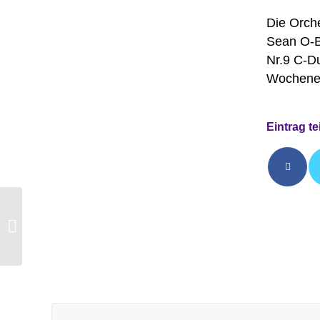
Die Orch
Sean O-B
Nr.9 C-Du
Wochene
Eintrag te
Buchvernissage mit
Walter Greul,
03.11.2023 um 19 Uhr