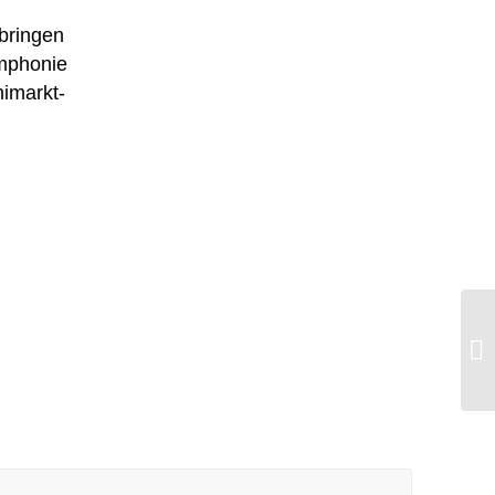
bringen
mphonie
nimarkt-