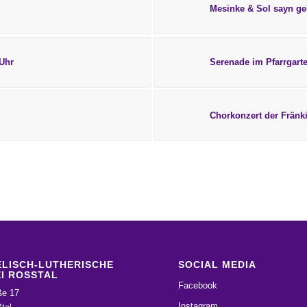
Mesinke & Sol sayn gel
 Uhr
Serenade im Pfarrgart
Chorkonzert der Fränk
LISCH-LUTHERISCHE
SOCIAL MEDIA
I ROSSTAL
Facebook
ße 17
Instagram