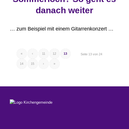
danach weiter
… zum Beispiel mit einem Gitarrenkonzert …
«
‹
11
12
13
Seite 13 von 24
14
15
›
»