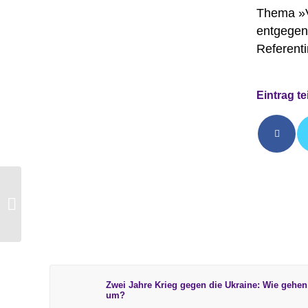
Thema »V
entgegen
Referenti
Eintrag te
Familienkirche zu
Ostern: Vom Suchen
und Finden
Zwei Jahre Krieg gegen die Ukraine: Wie gehe
um?