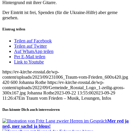
Hintergrund mit ihrer Gitarre.
Der Eintritt ist frei, Spenden (für die Ukraine-Hilfe) aber gerne
gesehen.
Eintrag teilen
Teilen auf Facebook
Teilen auf Twitter
Auf WhatsApp teilen
Per E-Mail teilen
Link to Youtube
https://ev-kirche-rosstal.de/wp-
content/uploads/2023/09/231006_Traum-vom-Frieden_600x420.jpg
420
600
Johanna Rothe
https://ev-kirche-rosstal.de/wp-
content/uploads/2022/09/Gemeinde_Rosstal_Logo_1-zeilig-gross-
300x167.jpg
Johanna Rothe
2023-09-22 13:55:00
2023-09-29
11:26:47
Ein Traum vom Frieden – Musik, Lesungen, Infos
Das könnte Dich auch interessieren
Mer red ja
ned, mer sachd ja blous!