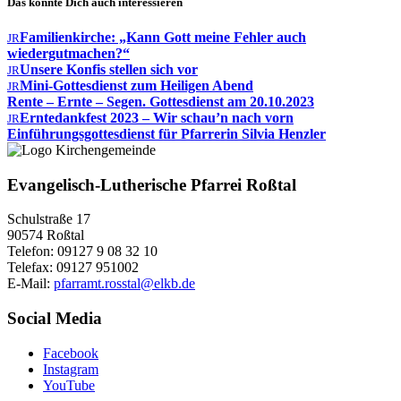
Das könnte Dich auch interessieren
Familienkirche: „Kann Gott meine Fehler auch
JR
wiedergutmachen?“
Unsere Konfis stellen sich vor
JR
Mini-Gottesdienst zum Heiligen Abend
JR
Rente – Ernte – Segen. Gottesdienst am 20.10.2023
Erntedankfest 2023 – Wir schau’n nach vorn
JR
Einführungsgottesdienst für Pfarrerin Silvia Henzler
Evangelisch-Lutherische Pfarrei Roßtal
Schulstraße 17
90574 Roßtal
Telefon: 09127 9 08 32 10
Telefax: 09127 951002
E-Mail:
pfarramt.rosstal@elkb.de
Social Media
Facebook
Instagram
YouTube