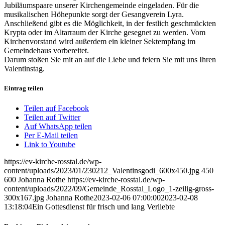
Jubiläumspaare unserer Kirchengemeinde eingeladen. Für die
musikalischen Höhepunkte sorgt der Gesangverein Lyra.
Anschließend gibt es die Möglichkeit, in der festlich geschmückten
Krypta oder im Altarraum der Kirche gesegnet zu werden. Vom
Kirchenvorstand wird außerdem ein kleiner Sektempfang im
Gemeindehaus vorbereitet.
Darum stoßen Sie mit an auf die Liebe und feiern Sie mit uns Ihren
Valentinstag.
Eintrag teilen
Teilen auf Facebook
Teilen auf Twitter
Auf WhatsApp teilen
Per E-Mail teilen
Link to Youtube
https://ev-kirche-rosstal.de/wp-
content/uploads/2023/01/230212_Valentinsgodi_600x450.jpg
450
600
Johanna Rothe
https://ev-kirche-rosstal.de/wp-
content/uploads/2022/09/Gemeinde_Rosstal_Logo_1-zeilig-gross-
300x167.jpg
Johanna Rothe
2023-02-06 07:00:00
2023-02-08
13:18:04
Ein Gottesdienst für frisch und lang Verliebte