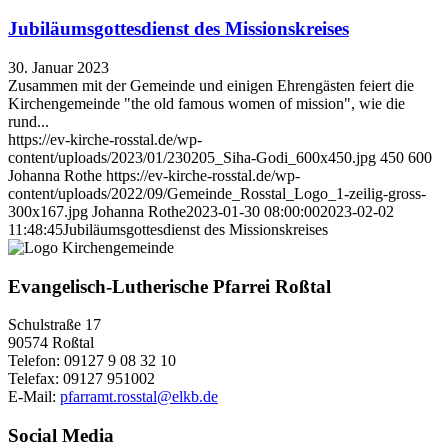
Jubiläumsgottesdienst des Missionskreises
30. Januar 2023
Zusammen mit der Gemeinde und einigen Ehrengästen feiert die
Kirchengemeinde "the old famous women of mission", wie die
rund...
https://ev-kirche-rosstal.de/wp-
content/uploads/2023/01/230205_Siha-Godi_600x450.jpg
450
600
Johanna Rothe
https://ev-kirche-rosstal.de/wp-
content/uploads/2022/09/Gemeinde_Rosstal_Logo_1-zeilig-gross-
300x167.jpg
Johanna Rothe
2023-01-30 08:00:00
2023-02-02
11:48:45
Jubiläumsgottesdienst des Missionskreises
Evangelisch-Lutherische Pfarrei Roßtal
Schulstraße 17
90574 Roßtal
Telefon: 09127 9 08 32 10
Telefax: 09127 951002
E-Mail:
pfarramt.rosstal@elkb.de
Social Media