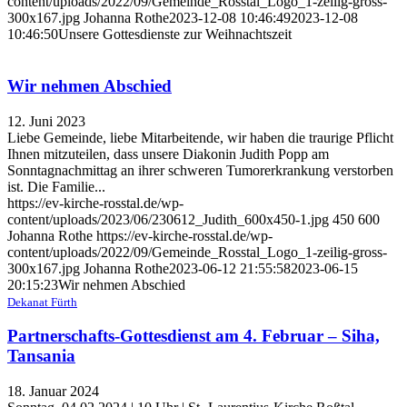
content/uploads/2022/09/Gemeinde_Rosstal_Logo_1-zeilig-gross-
300x167.jpg
Johanna Rothe
2023-12-08 10:46:49
2023-12-08
10:46:50
Unsere Gottesdienste zur Weihnachtszeit
Wir nehmen Abschied
12. Juni 2023
Liebe Gemeinde, liebe Mitarbeitende, wir haben die traurige Pflicht
Ihnen mitzuteilen, dass unsere Diakonin Judith Popp am
Sonntagnachmittag an ihrer schweren Tumorerkrankung verstorben
ist. Die Familie...
https://ev-kirche-rosstal.de/wp-
content/uploads/2023/06/230612_Judith_600x450-1.jpg
450
600
Johanna Rothe
https://ev-kirche-rosstal.de/wp-
content/uploads/2022/09/Gemeinde_Rosstal_Logo_1-zeilig-gross-
300x167.jpg
Johanna Rothe
2023-06-12 21:55:58
2023-06-15
20:15:23
Wir nehmen Abschied
Dekanat Fürth
Partnerschafts-Gottesdienst am 4. Februar – Siha,
Tansania
18. Januar 2024