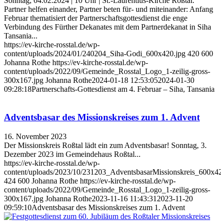
Sonntag, 04.02.2024 | 10 Uhr | St.-Laurentius-Kirche Roßtal.
Partner helfen einander, Partner beten für- und miteinander: Anfang
Februar thematisiert der Partnerschaftsgottesdienst die enge
Verbindung des Fürther Dekanates mit dem Partnerdekanat in Siha
Tansania...
https://ev-kirche-rosstal.de/wp-
content/uploads/2024/01/240204_Siha-Godi_600x420.jpg
420
600
Johanna Rothe
https://ev-kirche-rosstal.de/wp-
content/uploads/2022/09/Gemeinde_Rosstal_Logo_1-zeilig-gross-
300x167.jpg
Johanna Rothe
2024-01-18 12:53:05
2024-01-30
09:28:18
Partnerschafts-Gottesdienst am 4. Februar – Siha, Tansania
Adventsbasar des Missionskreises zum 1. Advent
16. November 2023
Der Missionskreis Roßtal lädt ein zum Adventsbasar! Sonntag, 3.
Dezember 2023 im Gemeindehaus Roßtal...
https://ev-kirche-rosstal.de/wp-
content/uploads/2023/10/231203_AdventsbasarMissionskreis_600x4
424
600
Johanna Rothe
https://ev-kirche-rosstal.de/wp-
content/uploads/2022/09/Gemeinde_Rosstal_Logo_1-zeilig-gross-
300x167.jpg
Johanna Rothe
2023-11-16 11:43:31
2023-11-20
09:59:10
Adventsbasar des Missionskreises zum 1. Advent