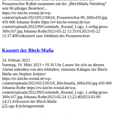
Posaunenchor Roßtal zusammen mit der „BlechMafia Nürnberg“
sein 90-jähriges Bestehen!...
https://ev-kirche-rosstal.de/wp-
content/uploads/2023/05/230624_Posaunenchor-90_600x450.jpg
450
600
Johanna Rothe
https://ev-kirche-rosstal.de/wp-
content/uploads/2022/09/Gemeinde_Rosstal_Logo_1-zeilig-gross-
300x167.jpg
Johanna Rothe
2023-05-22 12:33:01
2023-05-22
12:37:40
Festkonzert zum Jubiläum des Posaunenchors
Konzert der Blech-Mafia
24. Februar 2023
Samstag, 18. März 2023 • 19.30 Uhr Lassen Sie sich an diesem
Abend mitreißen von den lebhaften, virtuosen Klängen der Blech-
Mafia um Stephen Jenkins!
https://ev-kirche-rosstal.de/wp-
content/uploads/2023/02/230318_Blechmafia_600x450.jpg
450
600
Johanna Rothe
https://ev-kirche-rosstal.de/wp-
content/uploads/2022/09/Gemeinde_Rosstal_Logo_1-zeilig-gross-
300x167.jpg
Johanna Rothe
2023-02-24 12:22:40
2023-03-09
14:21:41
Konzert der Blech-Mafia