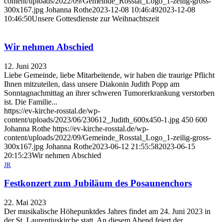
content/uploads/2022/09/Gemeinde_Rosstal_Logo_1-zeilig-gross-
300x167.jpg
Johanna Rothe
2023-12-08 10:46:49
2023-12-08
10:46:50
Unsere Gottesdienste zur Weihnachtszeit
Wir nehmen Abschied
12. Juni 2023
Liebe Gemeinde, liebe Mitarbeitende, wir haben die traurige Pflicht
Ihnen mitzuteilen, dass unsere Diakonin Judith Popp am
Sonntagnachmittag an ihrer schweren Tumorerkrankung verstorben
ist. Die Familie...
https://ev-kirche-rosstal.de/wp-
content/uploads/2023/06/230612_Judith_600x450-1.jpg
450
600
Johanna Rothe
https://ev-kirche-rosstal.de/wp-
content/uploads/2022/09/Gemeinde_Rosstal_Logo_1-zeilig-gross-
300x167.jpg
Johanna Rothe
2023-06-12 21:55:58
2023-06-15
20:15:23
Wir nehmen Abschied
JR
Festkonzert zum Jubiläum des Posaunenchors
22. Mai 2023
Der musikalische Höhepunktdes Jahres findet am 24. Juni 2023 in
der St. Laurentiuskirche statt. An diesem Abend feiert der