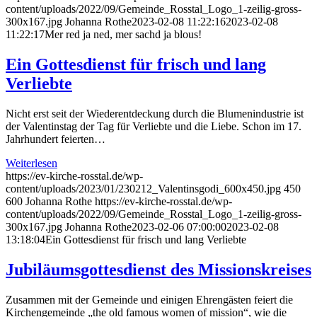
content/uploads/2022/09/Gemeinde_Rosstal_Logo_1-zeilig-gross-
300x167.jpg
Johanna Rothe
2023-02-08 11:22:16
2023-02-08
11:22:17
Mer red ja ned, mer sachd ja blous!
Ein Gottesdienst für frisch und lang
Verliebte
Nicht erst seit der Wiederentdeckung durch die Blumenindustrie ist
der Valentinstag der Tag für Verliebte und die Liebe. Schon im 17.
Jahrhundert feierten…
Weiterlesen
https://ev-kirche-rosstal.de/wp-
content/uploads/2023/01/230212_Valentinsgodi_600x450.jpg
450
600
Johanna Rothe
https://ev-kirche-rosstal.de/wp-
content/uploads/2022/09/Gemeinde_Rosstal_Logo_1-zeilig-gross-
300x167.jpg
Johanna Rothe
2023-02-06 07:00:00
2023-02-08
13:18:04
Ein Gottesdienst für frisch und lang Verliebte
Jubiläumsgottesdienst des Missionskreises
Zusammen mit der Gemeinde und einigen Ehrengästen feiert die
Kirchengemeinde „the old famous women of mission“, wie die