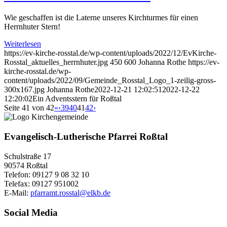
Wie geschaffen ist die Laterne unseres Kirchturmes für einen
Herrnhuter Stern!
Weiterlesen
https://ev-kirche-rosstal.de/wp-content/uploads/2022/12/EvKirche-
Rosstal_aktuelles_herrnhuter.jpg
450
600
Johanna Rothe
https://ev-
kirche-rosstal.de/wp-
content/uploads/2022/09/Gemeinde_Rosstal_Logo_1-zeilig-gross-
300x167.jpg
Johanna Rothe
2022-12-21 12:02:51
2022-12-22
12:20:02
Ein Adventsstern für Roßtal
Seite 41 von 42
«
‹
39
40
41
42
›
Evangelisch-Lutherische Pfarrei Roßtal
Schulstraße 17
90574 Roßtal
Telefon: 09127 9 08 32 10
Telefax: 09127 951002
E-Mail:
pfarramt.rosstal@elkb.de
Social Media