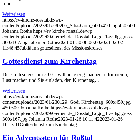
rund…
Weiterlesen
https://ev-kirche-rosstal.de/wp-
content/uploads/2023/01/230205_Siha-Godi_600x450.jpg
450
600
Johanna Rothe
https://ev-kirche-rosstal.de/wp-
content/uploads/2022/09/Gemeinde_Rosstal_Logo_1-zeilig-gross-
300x167.jpg
Johanna Rothe
2023-01-30 08:00:00
2023-02-02
11:48:45
Jubiläumsgottesdienst des Missionskreises
Gottesdienst zum Kirchentag
Der Gottesdienst am 29.01. will neugierig machen, informieren,
Lust machen und Sie einladen, den Kirchentag…
Weiterlesen
https://ev-kirche-rosstal.de/wp-
content/uploads/2023/01/230129_Godi-Kirchentag_600x450.jpg
450
600
Johanna Rothe
https://ev-kirche-rosstal.de/wp-
content/uploads/2022/09/Gemeinde_Rosstal_Logo_1-zeilig-gross-
300x167.jpg
Johanna Rothe
2023-01-26 10:11:42
2023-01-26
10:13:11
Gottesdienst zum Kirchentag
Ein Adventsstern für Roßtal