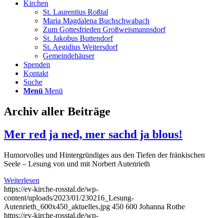
Kirchen
St. Laurentius Roßtal
Maria Magdalena Buchschwabach
Zum Gottesfrieden Großweismannsdorf
St. Jakobus Buttendorf
St. Aegidius Weitersdorf
Gemeindehäuser
Spenden
Kontakt
Suche
Menü
Menü
Archiv aller Beiträge
Mer red ja ned, mer sachd ja blous!
Humorvolles und Hintergründiges aus den Tiefen der fränkischen
Seele – Lesung von und mit Norbert Autenrieth
Weiterlesen
https://ev-kirche-rosstal.de/wp-
content/uploads/2023/01/230216_Lesung-
Autenrieth_600x450_aktuelles.jpg
450
600
Johanna Rothe
https://ev-kirche-rosstal.de/wp-