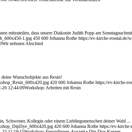
Ihnen mitzuteilen, dass unsere Diakonin Judith Popp am Sonntagnachmit
ith_600x450-1.jpg
450
600
Johanna Rothe
https://ev-kirche-rosstal.d
3
Wir nehmen Abschied
e deine Wunschobjekte aus Resin!
orkshop_Resin_600x420.jpg
420
600
Johanna Rothe
https://ev-kirche-
-26 12:44:09
Workshop: Arbeiten mit Resin
in, Schwester, Kollegin oder einem Lieblingsmenschen deiner Wahl ...
Workshop_DipDye_600x420.jpg
420
600
Johanna Rothe
https://ev-kirch
-22 11:19:15
Workshop: Freundinnen-Auszeit • Dip-Dye-Kerzen