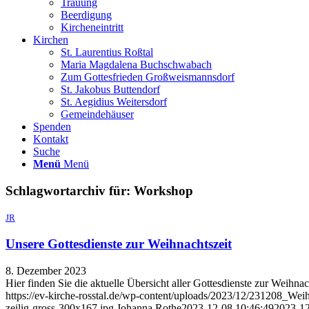
Trauung
Beerdigung
Kircheneintritt
Kirchen
St. Laurentius Roßtal
Maria Magdalena Buchschwabach
Zum Gottesfrieden Großweismannsdorf
St. Jakobus Buttendorf
St. Aegidius Weitersdorf
Gemeindehäuser
Spenden
Kontakt
Suche
Menü
Menü
Schlagwortarchiv für:
Workshop
JR
Unsere Gottesdienste zur Weihnachtszeit
8. Dezember 2023
Hier finden Sie die aktuelle Übersicht aller Gottesdienste zur Weihnac
https://ev-kirche-rosstal.de/wp-content/uploads/2023/12/231208_We
zeilig-gross-300x167.jpg
Johanna Rothe
2023-12-08 10:46:49
2023-12