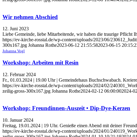
Wir nehmen Abschied
12. Juni 2023
Liebe Gemeinde, liebe Mitarbeitende, wir haben die traurige Pflicht 
https://ev-kirche-rosstal.de/wp-content/uploads/2023/06/230612_Jud
300x167.jpg
Johanna Rothe
2023-06-12 21:55:58
2023-06-15 20:15:2
Johanna Vogl
Workshop: Arbeiten mit Resin
12. Februar 2024
Fr., 01.03.2024 | 19.00 Uhr | Gemeindehaus Buchschwabach. Kreier
https://ev-kirche-rosstal.de/wp-content/uploads/2024/02/240301_W
zeilig-gross-300x167.jpg
Johanna Rothe
2024-02-12 06:00:00
2024-02
Workshop: Freundinnen-Auszeit • Dip-Dye-Kerzen
10. Januar 2024
Freitag, 19.01.2024 | 19 Uhr. Genieße einen Abend mit deiner Freund
https://ev-kirche-rosstal.de/wp-content/uploads/2024/01/240119_
zeilig-gross-300x167.jpg
Johanna Rothe
2024-01-10 10:21:19
2024-01