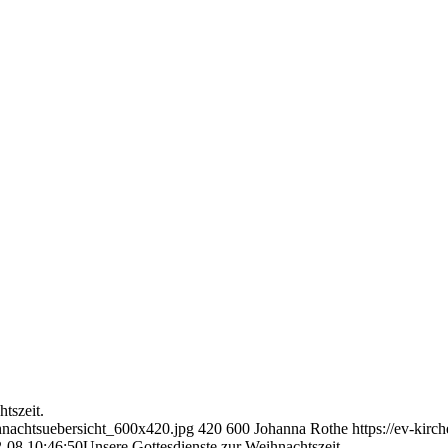
htszeit.
ihnachtsuebersicht_600x420.jpg
420
600
Johanna Rothe
https://ev-kir
-08 10:46:50
Unsere Gottesdienste zur Weihnachtszeit