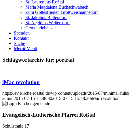
St. Laurentius Roßtal
Maria Magdalena Buchschwabach
Zum Gottesfrieden Großweismannsdorf
St. Jakobus Buttendorf
St. Aegidius Weitersdorf
Gemeindehäuser
Spenden
Kontakt
Suche
Menü
Menü
Schlagwortarchiv für:
portrait
iMac revolution
https://ev-kirche-rosstal.de/wp-content/uploads/2015/07/minimal-fulls
admin
2015-07-15 15:48:30
2015-07-15 15:48:30
iMac revolution
Evangelisch-Lutherische Pfarrei Roßtal
Schulstraße 17