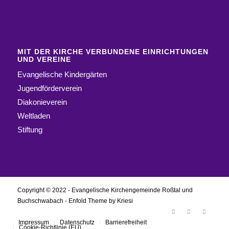
MIT DER KIRCHE VERBUNDENE EINRICHTUNGEN
UND VEREINE
Evangelische Kindergärten
Jugendförderverein
Diakonieverein
Weltladen
Stiftung
Copyright © 2022 - Evangelische Kirchengemeinde Roßtal und
Buchschwabach -
Enfold Theme by Kriesi
Impressum
Datenschutz
Barrierefreiheit
Cookie-Richtlinie (EU)