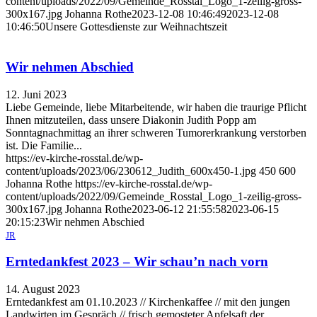
content/uploads/2022/09/Gemeinde_Rosstal_Logo_1-zeilig-gross-
300x167.jpg
Johanna Rothe
2023-12-08 10:46:49
2023-12-08
10:46:50
Unsere Gottesdienste zur Weihnachtszeit
Wir nehmen Abschied
12. Juni 2023
Liebe Gemeinde, liebe Mitarbeitende, wir haben die traurige Pflicht
Ihnen mitzuteilen, dass unsere Diakonin Judith Popp am
Sonntagnachmittag an ihrer schweren Tumorerkrankung verstorben
ist. Die Familie...
https://ev-kirche-rosstal.de/wp-
content/uploads/2023/06/230612_Judith_600x450-1.jpg
450
600
Johanna Rothe
https://ev-kirche-rosstal.de/wp-
content/uploads/2022/09/Gemeinde_Rosstal_Logo_1-zeilig-gross-
300x167.jpg
Johanna Rothe
2023-06-12 21:55:58
2023-06-15
20:15:23
Wir nehmen Abschied
JR
Erntedankfest 2023 – Wir schau’n nach vorn
14. August 2023
Erntedankfest am 01.10.2023 // Kirchenkaffee // mit den jungen
Landwirten im Gespräch // frisch gemosteter Apfelsaft der