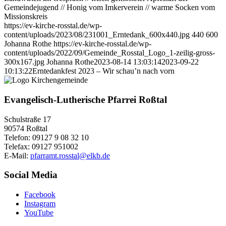
Gemeindejugend // Honig vom Imkerverein // warme Socken vom
Missionskreis
https://ev-kirche-rosstal.de/wp-
content/uploads/2023/08/231001_Erntedank_600x440.jpg
440
600
Johanna Rothe
https://ev-kirche-rosstal.de/wp-
content/uploads/2022/09/Gemeinde_Rosstal_Logo_1-zeilig-gross-
300x167.jpg
Johanna Rothe
2023-08-14 13:03:14
2023-09-22
10:13:22
Erntedankfest 2023 – Wir schau’n nach vorn
Evangelisch-Lutherische Pfarrei Roßtal
Schulstraße 17
90574 Roßtal
Telefon: 09127 9 08 32 10
Telefax: 09127 951002
E-Mail:
pfarramt.rosstal@elkb.de
Social Media
Facebook
Instagram
YouTube