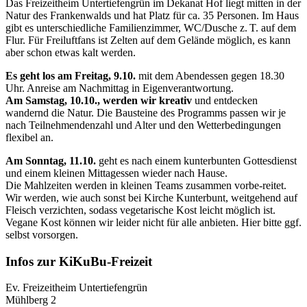
Das Freizeitheim Untertiefengrün im Dekanat Hof liegt mitten in der
Natur des Frankenwalds und hat Platz für ca. 35 Personen. Im Haus
gibt es unterschiedliche Familienzimmer, WC/Dusche z. T. auf dem
Flur. Für Freiluftfans ist Zelten auf dem Gelände möglich, es kann
aber schon etwas kalt werden.
Es geht los am Freitag, 9.10.
mit dem Abendessen gegen 18.30
Uhr. Anreise am Nachmittag in Eigenverantwortung.
Am Samstag, 10.10., werden wir kreativ
und entdecken
wandernd die Natur. Die Bausteine des Programms passen wir je
nach Teilnehmendenzahl und Alter und den Wetterbedingungen
flexibel an.
Am Sonntag, 11.10.
geht es nach einem kunterbunten Gottesdienst
und einem kleinen Mittagessen wieder nach Hause.
Die Mahlzeiten werden in kleinen Teams zusammen vorbe-reitet.
Wir werden, wie auch sonst bei Kirche Kunterbunt, weitgehend auf
Fleisch verzichten, sodass vegetarische Kost leicht möglich ist.
Vegane Kost können wir leider nicht für alle anbieten. Hier bitte ggf.
selbst vorsorgen.
Infos zur KiKuBu-Freizeit
Ev. Freizeitheim Untertiefengrün
Mühlberg 2