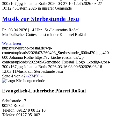
300x167.jpg
Johanna Rothe
2026-03-27 10:12:45
2026-03-27
10:12:45
Ostern 2026 in unserer Gemeinde
Musik zur Sterbestunde Jesu
Fr., 03.04.2026 | 14 Uhr | St.-Laurentius Roßtal.
Musikalischer Gottesdienst mit der Kantorei Roßtal
Weiterlesen
https://ev-kirche-rosstal.de/wp-
content/uploads/2026/03/260403_Sterbestunde_600x420.jpg
420
600
Johanna Rothe
https://ev-kirche-rosstal.de/wp-
content/uploads/2022/09/Gemeinde_Rosstal_Logo_1-zeilig-gross-
300x167.jpg
Johanna Rothe
2026-03-16 08:00:50
2026-03-16
12:03:11
Musik zur Sterbestunde Jesu
Seite 4 von 42
«
‹
2
3
4
5
6
›
»
Evangelisch-Lutherische Pfarrei Roßtal
Schulstraße 17
90574 Roßtal
Telefon: 09127 9 08 32 10
Telefax: 09127 951002