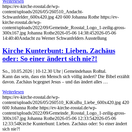
Weiterlesen
https://ev-kirche-rosstal.de/wp-
content/uploads/2026/05/260510_Andacht-
Schwanfelder_600x420.jpg
420
600
Johanna Rothe
https://ev-
kirche-rosstal.de/wp-
content/uploads/2022/09/Gemeinde_Rosstal_Logo_1-zeilig-gross-
300x167.jpg
Johanna Rothe
2026-05-06 14:38:45
2026-05-06
14:40:40
Andacht zu Werner Schwanfelders Ausstellung
Kirche Kunterbunt: Lieben. Zachäus
oder: So einer ändert sich nie?!
So., 10.05.2026 | 10-12.30 Uhr | Gemeindehaus Roßtal.
Kann das sein, dass ein Mensch sich völlig ändert? Die Bibel erzählt
davon. Zachäus bcgegnet Jesus – und das ändert alles …
Weiterlesen
https://ev-kirche-rosstal.de/wp-
content/uploads/2026/05/260510_KiKuBu_Liebe_600x420.jpg
420
600
Johanna Rothe
https://ev-kirche-rosstal.de/wp-
content/uploads/2022/09/Gemeinde_Rosstal_Logo_1-zeilig-gross-
300x167.jpg
Johanna Rothe
2026-05-06 12:33:54
2026-05-06
12:33:54
Kirche Kunterbunt: Lieben. Zachäus oder: So einer ändert
sich nie?!