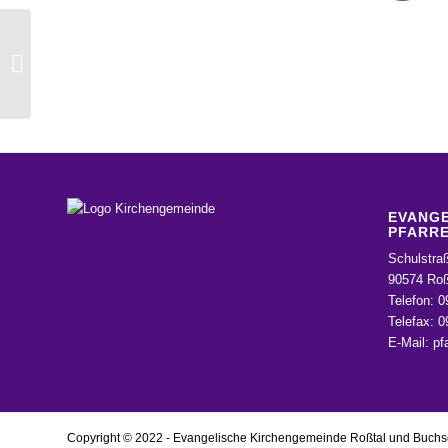
Musiktheater: Der Blaue
Eumel. »Zerborstene
Violinen« oder Love &
De...
EVANGE
PFARRE
Schulstra
90574 Roß
Telefon: 0
Telefax: 
E-Mail:
pf
Copyright © 2022 - Evangelische Kirchengemeinde Roßtal und Buch