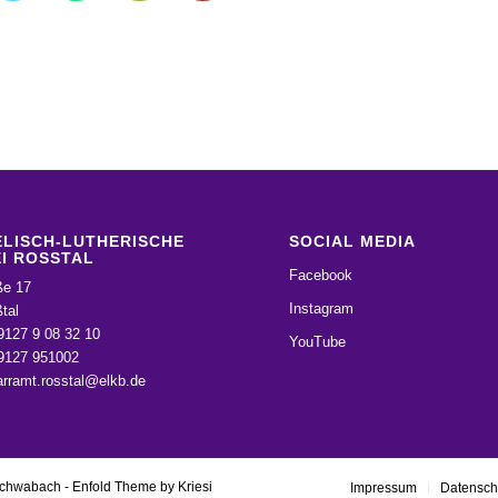
LISCH-LUTHERISCHE
SOCIAL MEDIA
I ROSSTAL
Facebook
ße 17
Instagram
tal
9127 9 08 32 10
YouTube
09127 951002
arramt.rosstal@elkb.de
schwabach -
Enfold Theme by Kriesi
Impressum
Datensch