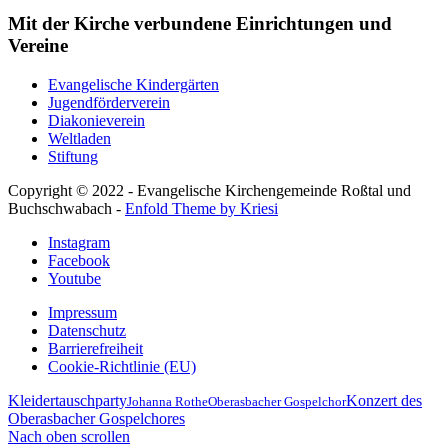
Mit der Kirche verbundene Einrichtungen und
Vereine
Evangelische Kindergärten
Jugendförderverein
Diakonieverein
Weltladen
Stiftung
Copyright © 2022 - Evangelische Kirchengemeinde Roßtal und
Buchschwabach -
Enfold Theme by Kriesi
Instagram
Facebook
Youtube
Impressum
Datenschutz
Barrierefreiheit
Cookie-Richtlinie (EU)
Kleidertauschparty
Konzert des
Johanna Rothe
Oberasbacher Gospelchor
Oberasbacher Gospelchores
Nach oben scrollen