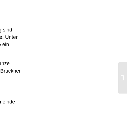
 sind
e. Unter
 ein
ganze
 Bruckner
emeinde