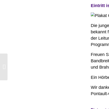
Eintritt i
Die jung
bekannt f
der Leitu
Programm
Freuen S
Bandbrei
Eröffnungsfahrt des
und Brah
Jakobus Radpilgerwegs
Ein Hörbe
Wir dank
Pontault-