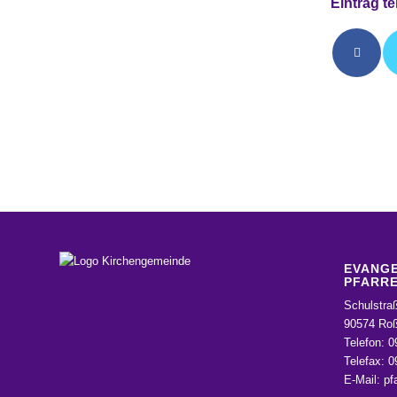
Eintrag te
EVANGE
PFARRE
Schulstra
90574 Roß
Telefon: 0
Telefax: 
E-Mail:
pf