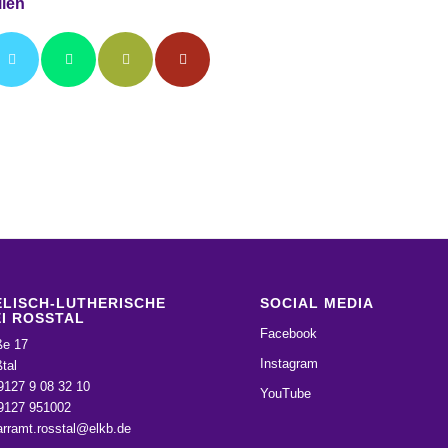
ilen
LISCH-LUTHERISCHE
SOCIAL MEDIA
I ROSSTAL
Facebook
ße 17
Instagram
tal
9127 9 08 32 10
YouTube
09127 951002
arramt.rosstal@elkb.de