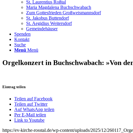
St. Laurentius Roßtal
Maria Magdalena Buchschwabach
Zum Gottesfrieden Großweismannsdorf
St. Jakobus Buttendorf
St. Aegidius Weitersdorf
Gemeindehäuser
Spenden
Kontakt
Suche
Menü
Menü
Orgelkonzert in Buchschwabach: »Von der
Eintrag teilen
Teilen auf Facebook
Teilen auf Twitter
Auf WhatsApp teilen
Per E-Mail teilen
Link to Youtube
https://ev-kirche-rosstal.de/wp-content/uploads/2025/12/260117_Or