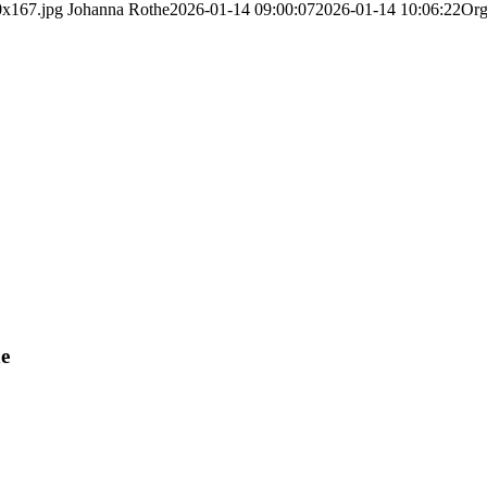
0x167.jpg
Johanna Rothe
2026-01-14 09:00:07
2026-01-14 10:06:22
Org
ne