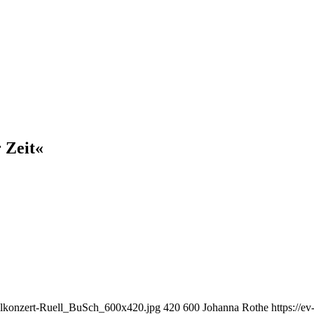
 Zeit«
gelkonzert-Ruell_BuSch_600x420.jpg
420
600
Johanna Rothe
https://ev