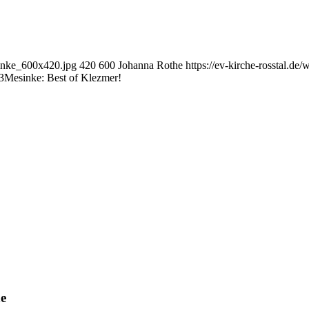
sinke_600x420.jpg
420
600
Johanna Rothe
https://ev-kirche-rosstal.d
3
Mesinke: Best of Klezmer!
ne