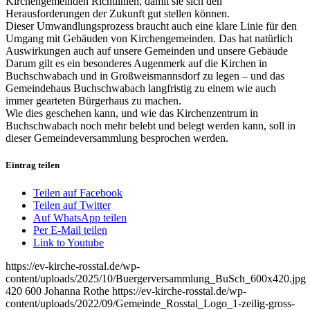
Kirchengemeinden Richtlinien, damit sie sich den
Herausforderungen der Zukunft gut stellen können.
Dieser Umwandlungsprozess braucht auch eine klare Linie für den
Umgang mit Gebäuden von Kirchengemeinden. Das hat natürlich
Auswirkungen auch auf unsere Gemeinden und unsere Gebäude
Darum gilt es ein besonderes Augenmerk auf die Kirchen in
Buchschwabach und in Großweismannsdorf zu legen – und das
Gemeindehaus Buchschwabach langfristig zu einem wie auch
immer gearteten Bürgerhaus zu machen.
Wie dies geschehen kann, und wie das Kirchenzentrum in
Buchschwabach noch mehr belebt und belegt werden kann, soll in
dieser Gemeindeversammlung besprochen werden.
Eintrag teilen
Teilen auf Facebook
Teilen auf Twitter
Auf WhatsApp teilen
Per E-Mail teilen
Link to Youtube
https://ev-kirche-rosstal.de/wp-
content/uploads/2025/10/Buergerversammlung_BuSch_600x420.jpg
420
600
Johanna Rothe
https://ev-kirche-rosstal.de/wp-
content/uploads/2022/09/Gemeinde_Rosstal_Logo_1-zeilig-gross-