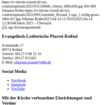
https://ev-kirche-rosstal.de/wp-
content/uploads/2023/03/230400_Ostern_600x450.jpg
450
600
Johanna Rothe
https://ev-kirche-rosstal.de/wp-
content/uploads/2022/09/Gemeinde_Rosstal_Logo_1-zeilig-gross-
300x167.jpg
Johanna Rothe
2025-04-14 12:30:03
2025-04-14
12:30:04
Ostern 2025 – Übersicht
Evangelisch-Lutherische Pfarrei Roßtal
Schulstraße 17
90574 Roßtal
Telefon: 09127 9 08 32 10
Telefax: 09127 951002
E-Mail:
pfarramt.rosstal@elkb.de
Social Media
Facebook
Instagram
YouTube
Mit der Kirche verbundene Einrichtungen und
Vereine