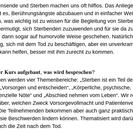
nsende und Sterben machen uns oft hilflos. Das Anlieg
st es, Berührungsängste abzubauen und in einfacher We
n, was wichtig ist zu wissen für die Begleitung von Sterb
ermutigt, sich Sterbenden zuzuwenden und für sie da zu
 dann sogar auf humorvolle Weise geschehen. Natürlich 
tig, sich mit dem Tod zu beschäftigen, aber ein unverkram
ann helfen, besser mit ihm zurecht zu kommen.
𝐞𝐫 𝐊𝐮𝐫𝐬 𝐚𝐮𝐟𝐠𝐞𝐛𝐚𝐮𝐭, 𝐰𝐚𝐬 𝐰𝐢𝐫𝐝 𝐛𝐞𝐬𝐩𝐫𝐨𝐜𝐡𝐞𝐧?
n werden vier Themenbereiche: „Sterben ist ein Teil de
„Vorsorgen und entscheiden“, „Körperliche, psychische, 
tenzielle Nöte“ und „Abschied nehmen vom Leben“. Wir 
über, welchen Zweck Vorsorgevollmacht und Patientenv
. Die Teilnehmenden bekommen aber auch ganz praktisch
sie Beschwerden lindern können. Thematisiert wird dar
uch die Zeit nach dem Tod.