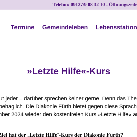
Telefon: 09127/9 08 32 10 - Öffnungszei
Termine
Gemeindeleben
Lebensstatio
»Letzte Hilfe«-Kurs
ut jeder – darüber sprechen keiner gerne. Denn das The
behaglich. Die Diakonie Fürth bietet gegen diese Sprachl
ber 2024 wieder den kostenfreien Kurs »Letzte Hilfe« a
𝐢𝐞𝐥 𝐡𝐚𝐭 𝐝𝐞𝐫 „𝐋𝐞𝐭𝐳𝐭𝐞 𝐇𝐢𝐥𝐟𝐞“-𝐊𝐮𝐫𝐬 𝐝𝐞𝐫 𝐃𝐢𝐚𝐤𝐨𝐧𝐢𝐞 𝐅ü𝐫𝐭𝐡?