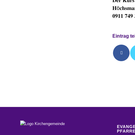
𝐃𝐞𝐫 𝐊𝐮𝐫𝐬 
𝐇ö𝐜𝐡𝐬𝐦𝐚
𝟎𝟗𝟏𝟏 𝟕𝟒𝟗 
Eintrag te
EVANGE
PFARRE