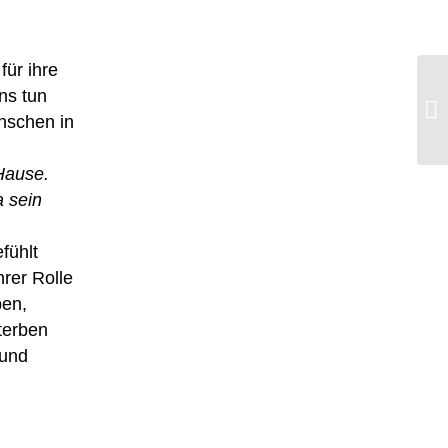
für ihre
ns tun
nschen in
Hause.
a sein
efühlt
rer Rolle
ben,
terben
 und