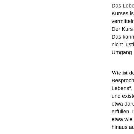
Das Lebe
Kurses i
vermittel
Der Kurs 
Das kann
nicht lus
Umgang k
𝐖𝐢𝐞 𝐢𝐬𝐭 𝐝
Besproche
Lebens“, 
und exis
etwa dar
erfüllen
etwa wie 
hinaus a