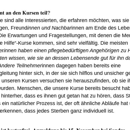
𝐭 𝐚𝐧 𝐝𝐞𝐧 𝐊𝐮𝐫𝐬𝐞𝐧 𝐭𝐞𝐢𝐥?
e sind alle Interessierten, die erfahren möchten, was sie 
gen, Freund
innen und Nachbar
innen am Ende des Lebe
Die Erwartungen und Fragestellungen, mit denen die Me
te Hilfe“-Kurse kommen, sind sehr vielfältig. Die meisten
er
innen haben einen pflegebedürftigen Angehörigen zu 
en wissen, wie sie an dessen Lebensende gut für ihn d
Andere Teilnehmer
innen dagegen haben bereits eine
leitung hinter sich, in der sie sich hilflos und unsicher g
 unseren Kursen versuchen sie herauszufinden, ob sie ih
wurden. Menschen, die unsere Kurse bereits besucht ha
 hinterher, dass es ihnen gut getan hat zu hören, dass S
s ein natürlicher Prozess ist, der oft ähnliche Abläufe hat
rkennen, dass jedes Sterben ganz individuell ist.