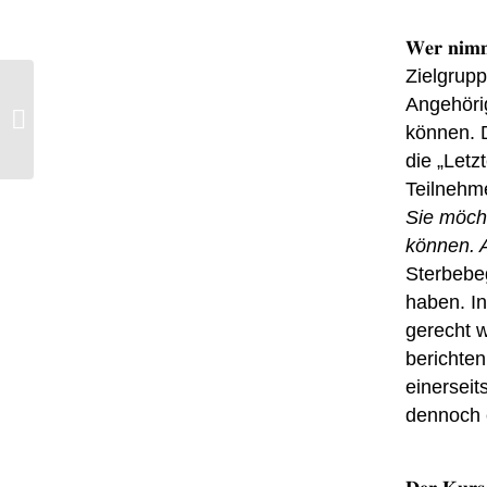
𝐖𝐞𝐫 𝐧𝐢𝐦𝐦
Zielgrupp
Angehöri
Friedenskonzert
können. 
die „Letz
Teilnehm
Sie möcht
können. 
Sterbebeg
haben. In
gerecht 
berichten
einerseit
dennoch e