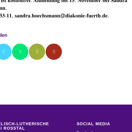
𝐢𝐬𝐭 𝐤𝐨𝐬𝐭𝐞𝐧𝐟𝐫𝐞𝐢. 𝐀𝐧𝐦𝐞𝐥𝐝𝐮𝐧𝐠 𝐛𝐢𝐬 𝟏𝟓. 𝐍𝐨𝐯𝐞𝐦𝐛𝐞𝐫 𝐛𝐞𝐢 𝐒𝐚𝐧𝐝𝐫𝐚
𝐧𝐧,
𝟑𝟑-𝟏𝟏, 𝐬𝐚𝐧𝐝𝐫𝐚.𝐡𝐨𝐞𝐜𝐡𝐬𝐦𝐚𝐧𝐧@𝐝𝐢𝐚𝐤𝐨𝐧𝐢𝐞-𝐟𝐮𝐞𝐫𝐭𝐡.𝐝𝐞.
ilen
LISCH-LUTHERISCHE
SOCIAL MEDIA
I ROSSTAL