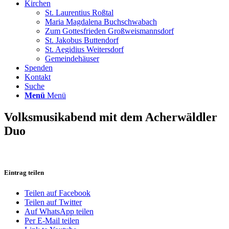
Kirchen
St. Laurentius Roßtal
Maria Magdalena Buchschwabach
Zum Gottesfrieden Großweismannsdorf
St. Jakobus Buttendorf
St. Aegidius Weitersdorf
Gemeindehäuser
Spenden
Kontakt
Suche
Menü
Menü
Volksmusikabend mit dem Acherwäldler
Duo
Eintrag teilen
Teilen auf Facebook
Teilen auf Twitter
Auf WhatsApp teilen
Per E-Mail teilen