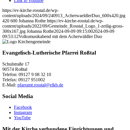
Link to Youtube
https://ev-kirche-rosstal.de/wp-
content/uploads/2024/09/240913_AcherwaeldlerDuo_600x420.jpg
420
600
Johanna Rothe
https://ev-kirche-rosstal.de/wp-
content/uploads/2022/09/Gemeinde_Rosstal_Logo_1-zeilig-gross-
300x167.jpg
Johanna Rothe
2024-09-09 09:15:00
2024-09-09
09:53:12
Volksmusikabend mit dem Acherwäldler Duo
Evangelisch-Lutherische Pfarrei Roßtal
Schulstraße 17
90574 Roßtal
Telefon: 09127 9 08 32 10
Telefax: 09127 951002
E-Mail:
pfarramt.rosstal@elkb.de
Social Media
Facebook
Instagram
YouTube
Mit der Kirche verbundene Einrichtungen und