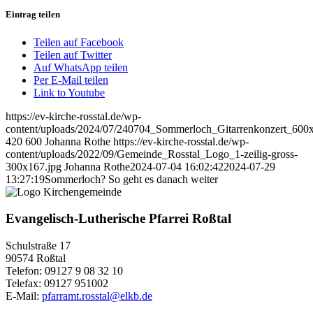
Eintrag teilen
Teilen auf Facebook
Teilen auf Twitter
Auf WhatsApp teilen
Per E-Mail teilen
Link to Youtube
https://ev-kirche-rosstal.de/wp-
content/uploads/2024/07/240704_Sommerloch_Gitarrenkonzert_600
420
600
Johanna Rothe
https://ev-kirche-rosstal.de/wp-
content/uploads/2022/09/Gemeinde_Rosstal_Logo_1-zeilig-gross-
300x167.jpg
Johanna Rothe
2024-07-04 16:02:42
2024-07-29
13:27:19
Sommerloch? So geht es danach weiter
Evangelisch-Lutherische Pfarrei Roßtal
Schulstraße 17
90574 Roßtal
Telefon: 09127 9 08 32 10
Telefax: 09127 951002
E-Mail:
pfarramt.rosstal@elkb.de