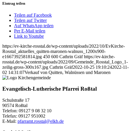
Eintrag teilen
Teilen auf Facebook
Teilen auf Twitter
Auf WhatsApp teilen
Per E-Mail teilen
Link to Youtube
https://ev-kirche-rosstal.de/wp-content/uploads/2022/10/EvKirche-
Rosstal_aktuelles_quitten-maronen-walnuss_1200x900-
e1667392581814.jpg
450
600
Cathrin Gräf
https://ev-kirche-
rosstal.de/wp-content/uploads/2022/09/Gemeinde_Rosstal_Logo_1-
zeilig-gross-300x167.jpg
Cathrin Gräf
2022-10-25 19:10:24
2022-11-
02 14:31:07
Verkauf von Quitten, Walnüssen und Maronen
Evangelisch-Lutherische Pfarrei Roßtal
Schulstraße 17
90574 Roßtal
Telefon: 09127 9 08 32 10
Telefax: 09127 951002
E-Mail:
pfarramt.rosstal@elkb.de