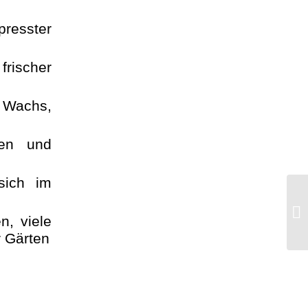
resster
frischer
 Wachs,
ren und
sich im
n, viele
 Gärten