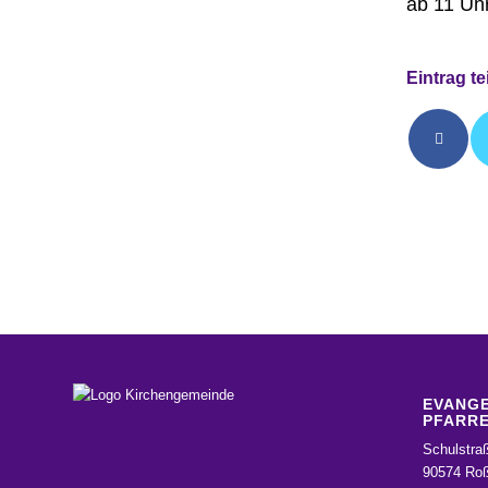
ab 11 Uhr
Eintrag te
EVANGE
PFARRE
Schulstra
90574 Roß