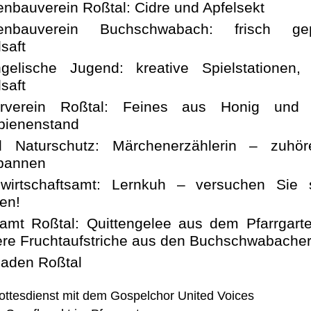
enbauverein Roßtal: Cidre und Apfelsekt
tenbauverein Buchschwabach: frisch gep
saft
gelische Jugend: kreative Spielstationen, 
saft
erverein Roßtal: Feines aus Honig und
bienenstand
 Naturschutz: Märchenerzählerin – zuhö
pannen
wirtschaftsamt: Lernkuh – versuchen Sie 
en!
ramt Roßtal: Quittengelee aus dem Pfarrgarte
ere Fruchtaufstriche aus den Buchschwabacher
laden Roßtal
ottesdienst mit dem Gospelchor United Voices