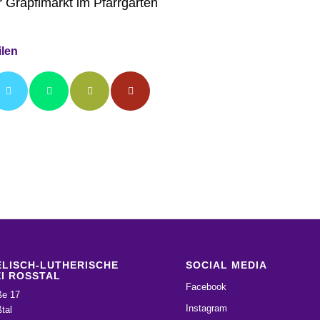
 Grapflmarkt im Pfarrgarten
ilen
LISCH-LUTHERISCHE
SOCIAL MEDIA
I ROSSTAL
Facebook
ße 17
Instagram
tal