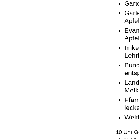
Gart
Gar
Apfel
Evan
Apfel
Imk
Lehr
Bund
ents
Land
Melk
Pfar
leck
Welt
10 Uhr G